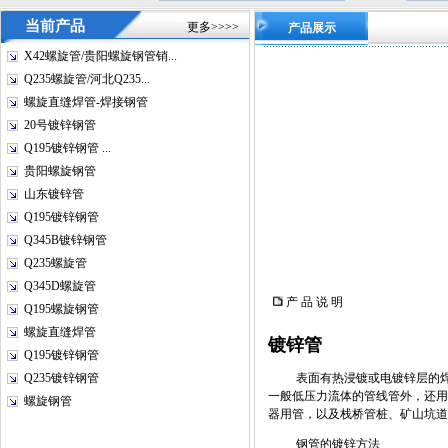
当前产品
更多>>>>
产品展示
X42螺旋管/贵阳螺旋钢管销...
Q235螺旋管/河北Q235...
螺旋直缝焊管-焊接钢管
20号镀锌钢管
Q195镀锌钢管 ...
贵阳螺旋钢管
山东镀锌管
Q195镀锌钢管
Q345B镀锌钢管
Q235螺旋管
Q345D螺旋管
产 品 说 明
Q195螺旋钢管
螺旋直缝焊管
镀锌管
Q195镀锌钢管
表面有热浸镀或电镀锌层的
Q235镀锌钢管
一般低压力流体的管线管外，还用
螺旋钢管
器用管，以及栈桥管桩、矿山坑道
钢管的镀锌方法