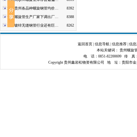
近期贵州各品种螺旋钢管均价…
8392
贵州螺旋管生产厂家下调出厂…
8388
贵州镀锌无缝钢管行业还有巨…
8262
返回首页
|
信息导航
|
信息推荐
|
信息
本站关键词：
贵州螺旋
电 话：0851-82200699 传 真：08
Copyright 贵州鑫岩松物资有限公司 地 址：贵阳市