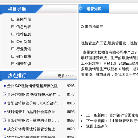
栏目导航
钢管知识
新闻导航
双击自动滚屏
信息列表
推荐信息
公司新闻
螺旋管生产工艺,螺旋管批发，螺旋
行业资讯
贵州鑫岩松物资有限公司生产219-
钢管价格
动双面埋弧焊接，生产的螺旋钢管执行国际G
工业标准生产直径159--2420mm
钢管知识
条螺旋钢管生产线配有Ｘ射线，超
业灌溉、城市建设，是我国九十年
热点排行
更多>>>>
贵州X42螺旋钢管引起摩擦的阻…
9205
贵州镀锌钢管-热镀锌技术的广…
9147
贵阳镀锌钢管价格，6米长镀锌…
8916
镀锌钢管主力品种社会库存呈…
8696
上一条新闻：
贵州镀锌管国家
贵阳镀锌钢管不壁厚的价格计…
8668
下一条新闻：
4寸镀锌管钢铁
返回上级新闻
成交好转贵州镀锌钢管价格上…
8629
贸易商q235螺旋管库存普遍偏…
8393