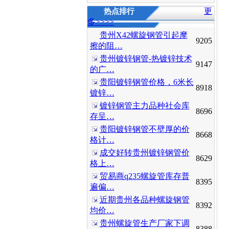
更
热点排行
多>>>>
贵州X42螺旋钢管引起摩
9205
擦的阻…
贵州镀锌钢管-热镀锌技术
9147
的广…
贵阳镀锌钢管价格，6米长
8918
镀锌…
镀锌钢管主力品种社会库
8696
存呈…
贵阳镀锌钢管不壁厚的价
8668
格计…
成交好转贵州镀锌钢管价
8629
格上…
贸易商q235螺旋管库存普
8395
遍偏…
近期贵州各品种螺旋钢管
8392
均价…
贵州螺旋管生产厂家下调
8388