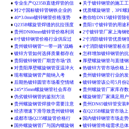
发，螺旋管厂家
♦
专业生产Q235B直缝焊管的信
是什么原因
♦
关于镀锌钢管的施工工
用企业-- 贵州螺旋管
♦
对2寸国标镀锌管钢铁企业的
♦
优质螺旋钢管，3PE螺
环境保护提出了更高的要求
♦
40*3.0mm镀锌钢管价格涨势
一吨价格？
♦
教你给DN15镀锌管除
涨势略显乏力
♦
Q235B螺旋管焊缝的抗拉强度
♦
贵阳1寸镀锌管的用途
和冷弯性能符合规定
♦
贵州DN80mm镀锌管价格利润
介绍
♦
2寸镀锌管厂家上海钢
有多大
♦
8寸镀锌钢管价格行业供应过
60元涨到117元
♦
2寸消防镀锌管优质钢
剩的程度是不确定的
♦
贵州镀锌钢管“一带一路”战略
♦
4寸消防镀锌钢管桩在
的实施带来的下游需求
♦
镀锌方管如何选择质量都存在
剩或结束
♦
怎样增加镀锌钢管的抗
很强的阻力
♦
贵阳镀锌钢管厂期货市场“跌
力，延长使用寿命
♦
厚壁螺旋钢管与直缝钢
跌不休”
♦
对贵阳厚壁螺旋钢管亚温淬火
接方法有哪些不一样的
♦
热镀锌方管市场价格上
的组织和性能进行了研究
♦
现有螺旋钢管产能纳入考
逐渐释放殆尽
♦
贵州镀锌钢管行业的发
核“黑白名单”
♦
后期热镀锌圆管市场看空情绪
与机遇并存，不利因素
♦
镀锌钢管该公司5月份
较浓
♦
245*35mm螺旋钢管社会库存
出出售旗下9家亏损子公
♦
贵州螺旋管厂家库存数
回升含义深刻
♦
伪劣镀锌钢管的鉴别方法
回升
♦
螺旋钢管厂家满足用户
♦
贵州螺旋钢管焊接中需要注意
工的要求和使用性能
♦
贵州DN65镀锌管安装
的问题是什么
♦
经济增速下滑导致贵州镀锌钢
护措施
♦
在Q235B螺旋管市场
管需求低迷
♦
成都市场Q235螺旋管价格行
依旧弱势下跌
♦
国内镀锌钢管市场走势
情
♦
国外螺旋钢管厂与国内螺旋钢
♦
镀锌钢管终端需求总体