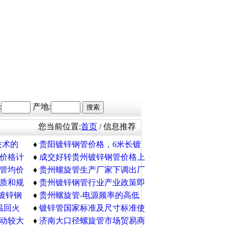
:
产地:
您当前位置:
首页
/ 信息推荐
技术的
♦
贵阳镀锌钢管价格，6米长镀
价格计
锌钢管在线供应
♦
成交好转贵州镀锌钢管价格上
管均价
扬
♦
贵州螺旋管生产厂家下调出厂
质和规
价格
♦
贵州镀锌钢管行业产业政策即
镀锌钢
将修订
♦
贵州螺旋管-电源频率的高低
行情
温回火
对铁磁性钢材的影响
♦
镀锌管国家标准及尺寸标准使
动较大
用说明
♦
济南大口径螺旋管市场贸易商