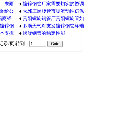
，未雨
失衡的问题所困扰
♦
镀锌钢管厂家需要切实的协调
剩给公
解决一系列的问题
♦
大邱庄螺旋管市场流动性仍保
么
易商经
持相对宽松
♦
贵阳螺旋钢管厂贵阳螺旋管如
镀锌钢
何自救
♦
多雨天气对友发镀锌钢管终端
本支撑
需求的影响仍在
♦
螺旋钢管的稳定性能
记录/页 转到：