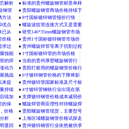
艺解析
反应，近期市场行情持续低落
♦
标准的贵州螺旋钢管材质单样
旋钢管
式
♦
贵阳螺旋钢管商场价格持续下
锈方法
行
♦
8寸国标镀锌钢管报价行情
和优点
♦
螺旋波纹管连接方式又是需要
铁已从
考虑的另外一个重要的方向
♦
研究146*35mm螺旋钢管市场
管价格
趋势，未雨绸缪
♦
贵州1寸国标镀锌钢管市场价
需求过
格行情
♦
贵州螺旋焊管等离子切割过程
腐蚀能
中除尘的难点在哪里
♦
1寸国标镀锌管的市场价格
管的焊
♦
当前的贵州厚壁螺旋钢管行
地方
涨动力
业，高库存、低需求、低价格
♦
贵阳打桩用的螺旋钢管价格行
展挑战
怎么办
情
♦
6寸镀锌钢管价格的下降将影
是什么
以来提
响下游经销商
♦
贵州镀锌管国家标准及尺寸标
司
量持续
准介绍
♦
4寸镀锌管钢铁行业出现在第
后续加
四季度，微妙的变化
♦
支撑镀锌钢管价格成本减弱价
时的保
格反弹将无望
♦
螺旋焊管商应理性对待螺旋焊
上，价格
管价格涨跌，操作仍须谨慎
♦
贵阳螺旋钢管现货，主要型号
分析
♦
上海区域螺旋钢管价格试探走
明显回
高，价格较上周五上涨30元/吨
♦
贵州镀锌钢管行业依然被供求