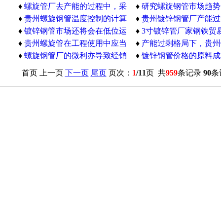
管厂合作很成功
♦
螺旋管厂去产能的过程中，采
暖
♦
研究螺旋钢管市场趋势
取了哪几种形式和措施
♦
贵州螺旋钢管温度控制的计算
绸缪
♦
贵州镀锌钢管厂产能过
方法
♦
镀锌钢管市场还将会在低位运
众造成了一种错觉是什
♦
3寸镀锌管厂家钢铁贸
行一段时间
♦
贵州螺旋管在工程使用中应当
营活动减慢
♦
产能过剩格局下，贵州
遵守的相关规定？
♦
螺旋钢管厂的微利亦导致经销
管行业供给刚性
♦
镀锌钢管价格的原料成
商的微利和市场风险增加
力度在减弱
首页 上一页
下一页
尾页
页次：
1
/11
页 共
959
条记录
90
条