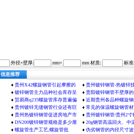
外径×壁厚:
mm×
mm 材质:
标准
信息推荐
♦
贵州X42螺旋钢管引起摩擦的
♦
贵州镀锌钢管-热镀锌
阻力分析
♦
镀锌钢管主力品种社会库存呈
广泛应用
♦
贵阳镀锌钢管不壁厚的
现下降趋势
♦
贸易商q235螺旋管库存普遍偏
算公式
♦
近期贵州各品种螺旋钢
少均不愿主动降价促销
♦
贵州镀锌无缝钢管行业还有巨
环比均下跌
♦
常见的保温螺旋钢管材
大的发展空间和市场
♦
贵州热镀锌钢管促进房地产市
格简单介绍
♦
贵州镀锌钢管/贵州2寸
场平稳健康发展
♦
DN200镀锌钢管规格是多少厘
管销售处/贵州镀锌钢管
♦
20g钢管高温回火、中
米
♦
螺旋管生产工艺,螺旋管批
和低温回火简单介绍
♦
伪劣钢管的内径尺寸波