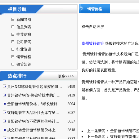
栏目导航
钢管价格
新闻导航
双击自动滚屏
信息列表
推荐信息
公司新闻
贵州镀锌钢管
-热镀锌技术的广泛应
行业资讯
贵州镀锌钢管
热镀锌技术最为广泛
钢管价格
键。借助清洗剂，将带钢表面的油
钢管知识
良好的锌层表面质量。
热点排行
更多>>>>
贵州镀锌钢管
从一种产品开始迈进
贵州X42螺旋钢管引起摩擦的阻…
9199
疑有俩方面，首先是产品质量，产
贵州镀锌钢管-热镀锌技术的广…
9139
题。
贵阳镀锌钢管价格，6米长镀锌…
8904
镀锌钢管主力品种社会库存呈…
8687
贵阳镀锌钢管不壁厚的价格计…
8657
成交好转贵州镀锌钢管价格上…
8618
上一条新闻：
贵阳镀锌钢管不
下一条新闻：
镀锌钢管在贵州
近期贵州各品种螺旋钢管均价…
8383