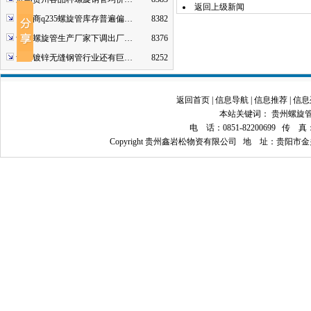
返回上级新闻
贸易商q235螺旋管库存普遍偏…
8382
贵州螺旋管生产厂家下调出厂…
8376
贵州镀锌无缝钢管行业还有巨…
8252
返回首页
|
信息导航
|
信息推荐
|
信息
本站关键词：
贵州螺旋
电 话：0851-82200699 传 真：08
Copyright 贵州鑫岩松物资有限公司 地 址：贵阳市