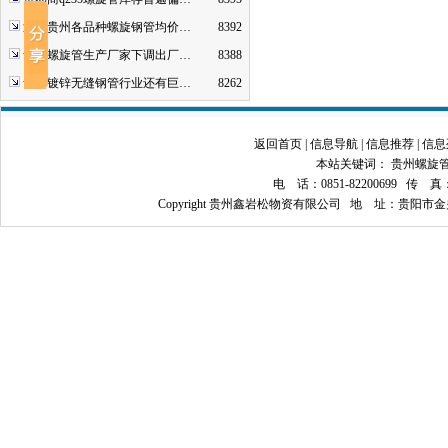
近期贵州各品种螺旋钢管均价…
8392
贵州螺旋管生产厂家下调出厂…
8388
贵州镀锌无缝钢管行业还有巨…
8262
返回首页
|
信息导航
|
信息推荐
|
信息
本站关键词：
贵州螺旋
电 话：0851-82200699 传 真：08
Copyright 贵州鑫岩松物资有限公司 地 址：贵阳市