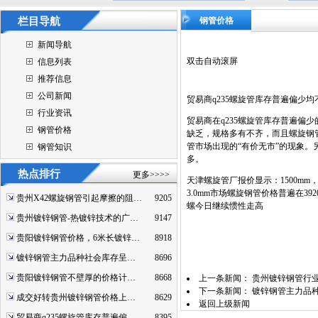
栏目导航
钢管价格
新闻导航
双击自动滚屏
信息列表
推荐信息
公司新闻
贸易商q235螺旋管库存普遍偏少
行业资讯
贸易商在q235螺旋管库存普遍
钢管价格
缺乏，规格多有不齐，而且螺旋钢
管市场出现的“有价无市”的现象。
钢管知识
多。
热点排行
更多>>>>
天津螺旋管厂报价显示：1500mm，大
3.0mm市场螺旋钢管价格普遍在392
贵州X42螺旋钢管引起摩擦的阻…
9205
螺今日继续惯性走高
贵州镀锌钢管-热镀锌技术的广…
9147
贵阳镀锌钢管价格，6米长镀锌…
8918
镀锌钢管主力品种社会库存呈…
8696
贵阳镀锌钢管不壁厚的价格计…
8668
上一条新闻：
贵州镀锌钢管行
下一条新闻：
镀锌钢管主力品
成交好转贵州镀锌钢管价格上…
8629
返回上级新闻
贸易商q235螺旋管库存普遍偏…
8395