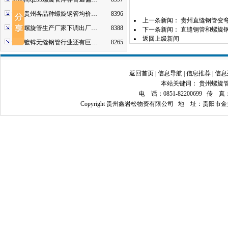
近期贵州各品种螺旋钢管均价…
8396
上一条新闻：
贵州直缝钢管变
贵州螺旋管生产厂家下调出厂…
8388
下一条新闻：
直缝钢管和螺旋
返回上级新闻
贵州镀锌无缝钢管行业还有巨…
8265
返回首页
|
信息导航
|
信息推荐
|
信息
本站关键词：
贵州螺旋
电 话：0851-82200699 传 真：08
Copyright 贵州鑫岩松物资有限公司 地 址：贵阳市