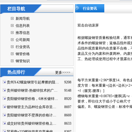
栏目导航
行业资讯
新闻导航
双击自动滚屏
信息列表
推荐信息
根据螺旋钢管质量检验结果，通常
公司新闻
术条件的螺旋钢管；返修品指外观
行业资讯
品指外观质量和内在质量不合格，
废品又分为内废和外废两种。内废
钢管价格
工、热处理或使用过程中才显露出
钢管知识
热点排行
更多>>>>
每平方米重量=2.96*厚度14、有色
贵州X42螺旋钢管引起摩擦的阻…
9208
度方管：每米重量=(边长+边长)×2×厚
贵州镀锌钢管-热镀锌技术的广…
9148
+f（腿宽-腰厚）]
槽钢每米重量=0.00785×腰厚
贵阳镀锌钢管价格，6米长镀锌…
8920
要求，即往往大于或小于公称尺寸
偏差。B、螺旋钢管公差：标准中规
镀锌钢管主力品种社会库存呈…
8697
贵阳镀锌钢管不壁厚的价格计…
8669
成交好转贵州镀锌钢管价格上…
8633
贸易商q235螺旋管库存普遍偏…
8397