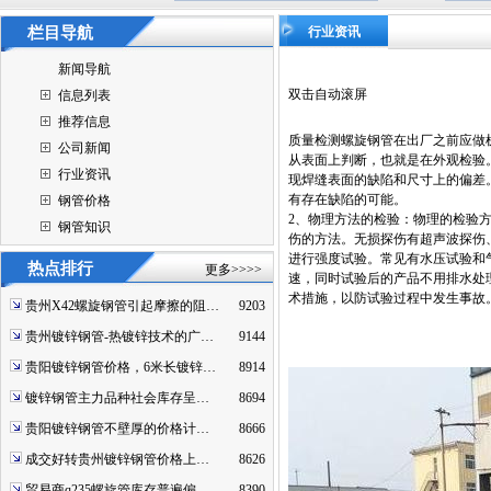
栏目导航
行业资讯
新闻导航
双击自动滚屏
信息列表
推荐信息
质量检测螺旋钢管在出厂之前应做
公司新闻
从表面上判断，也就是在外观检验
行业资讯
现焊缝表面的缺陷和尺寸上的偏差
有存在缺陷的可能。
钢管价格
2、物理方法的检验：物理的检验
钢管知识
伤的方法。无损探伤有超声波探伤
进行强度试验。常见有水压试验和
热点排行
更多>>>>
速，同时试验后的产品不用排水处
术措施，以防试验过程中发生事故
贵州X42螺旋钢管引起摩擦的阻…
9203
贵州镀锌钢管-热镀锌技术的广…
9144
贵阳镀锌钢管价格，6米长镀锌…
8914
镀锌钢管主力品种社会库存呈…
8694
贵阳镀锌钢管不壁厚的价格计…
8666
成交好转贵州镀锌钢管价格上…
8626
贸易商q235螺旋管库存普遍偏…
8390