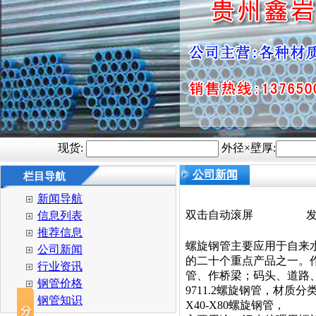
现货:
外径×壁厚:
公司新闻
栏目导航
新闻导航
双击自动滚屏
发
信息列表
推荐信息
螺旋钢管主要应用于自来
公司新闻
的二十个重点产品之一。
行业资讯
管、作桥梁；码头、道路、
钢管价格
9711.2螺旋钢管，材质分
钢管知识
X40-X80螺旋钢管，