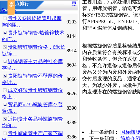
主要用途，污水处理用螺
更
热点排行
管，用螺旋钢管，输送可
多>>>>
标SY/T5037螺旋钢
贵州X42螺旋钢管引起摩
行APISPEC5L、EN10
9203
擦的阻…
和非可燃流体及钢结构。
贵州镀锌钢管-热镀锌技术
9144
的广…
根据螺旋钢管质量检验结
贵阳镀锌钢管价格，6米长
8914
内在质量符合有关标准或
镀锌…
和验收条体，但允许返修
镀锌钢管主力品种社会库
8694
格，不允许返修或返修后
存呈…
废品又分为内废和外废两
贵阳镀锌钢管不壁厚的价
交付后发现的废品，通常
8666
格计…
大。为减少外废，成批生
成交好转贵州镀锌钢管价
内发现潜在的螺旋钢管缺
8626
格上…
贸易商q235螺旋管库存普
8390
遍偏…
近期贵州各品种螺旋钢管
8389
均价…
上一条新闻：
国标螺
贵州螺旋管生产厂家下调
8386
下一条新闻：
简单介
出厂…